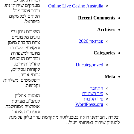
מעניקים שירותי נהג
Online Live Casino Australia
ורכב צמוד מכל
הסוגים לכל מקום
Recent Comments
בישראל.
Archives
השירות ניתן ע"י
נהגים מקצועיים.
פברואר 2026
צוות החברה מיומן
ומקצועי. השירות
Categories
מיועד למשפחות
ובודדים הנוסעים
לחו"ל ותיירים,
Uncategorized
לקוחות עסקיים,
צוותי אוויר,
Meta
דיפלומטים, משלחות
וקבוצות.
התחבר
פיד רשומות
הזמנות אונליין
פיד תגובות
לנתב"ג, מערכת
WordPress.org
אופרציה ממוחשבת
ומערכות איתור
ובקרה . חברתינו רואה בטכנולוגיה מתקדמת ערך עליון על מנת
להעניק שירות בטיחותי ויעיל. .