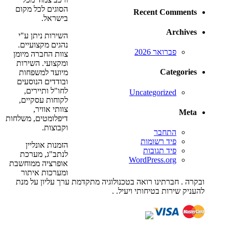
הסוגים לכל מקום
Recent Comments
בישראל.
Archives
השירות ניתן ע"י
נהגים מקצועיים.
פברואר 2026
צוות החברה מיומן
ומקצועי. השירות
Categories
מיועד למשפחות
ובודדים הנוסעים
לחו"ל ותיירים,
Uncategorized
לקוחות עסקיים,
צוותי אוויר,
Meta
דיפלומטים, משלחות
וקבוצות.
התחבר
פיד רשומות
הזמנות אונליין
פיד תגובות
לנתב"ג, מערכת
WordPress.org
אופרציה ממוחשבת
ומערכות איתור
ובקרה . חברתינו רואה בטכנולוגיה מתקדמת ערך עליון על מנת
להעניק שירות בטיחותי ויעיל. .