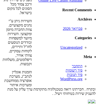
Online Live Casino Australia
ורכב צמוד מכל
הסוגים לכל מקום
Recent Comments
בישראל.
Archives
השירות ניתן ע"י
נהגים מקצועיים.
פברואר 2026
צוות החברה מיומן
ומקצועי. השירות
Categories
מיועד למשפחות
ובודדים הנוסעים
לחו"ל ותיירים,
Uncategorized
לקוחות עסקיים,
צוותי אוויר,
Meta
דיפלומטים, משלחות
וקבוצות.
התחבר
פיד רשומות
הזמנות אונליין
פיד תגובות
לנתב"ג, מערכת
WordPress.org
אופרציה ממוחשבת
ומערכות איתור
ובקרה . חברתינו רואה בטכנולוגיה מתקדמת ערך עליון על מנת
להעניק שירות בטיחותי ויעיל. .