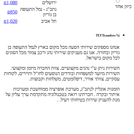
ירושלים
₪1,080
כיוון אחד
נתב"ג - נמל התעופה
₪850
בן גוריון
תל אביב
₪1,020
על TLVTransfers
אנחנו מספקים שירותי הסעה מכל מקום בארץ לנמל התעופה בן
גוריון ובחזרה. אנו גם מעניקים שירותי נהג ורכב צמוד מכל הסוגים
לכל מקום בישראל.
השירות ניתן ע"י נהגים מקצועיים. צוות החברה מיומן ומקצועי.
השירות מיועד למשפחות ובודדים הנוסעים לחו"ל ותיירים, לקוחות
עסקיים, צוותי אוויר, דיפלומטים, משלחות וקבוצות.
הזמנות אונליין לנתב"ג, מערכת אופרציה ממוחשבת ומערכות
איתור ובקרה . חברתינו רואה בטכנולוגיה מתקדמת ערך עליון על
מנת להעניק שירות בטיחותי ויעיל. .