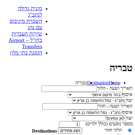
מונית גדולה
לנתב"ג
השכרת מיניבוס
עם נהג
שירות העברות
בחו"ל – Airport
Transfers
הזמנת בתי מלון
טבריה
Home
Destination
טבריה
תאריך ושעה - הלוך
איסוף
יעד
תאריך ושעה - חזור
איסוף
יעד
מספר נוסעים (כולל ילדים)
הלוך חזור
הצג מחירים
Destinations