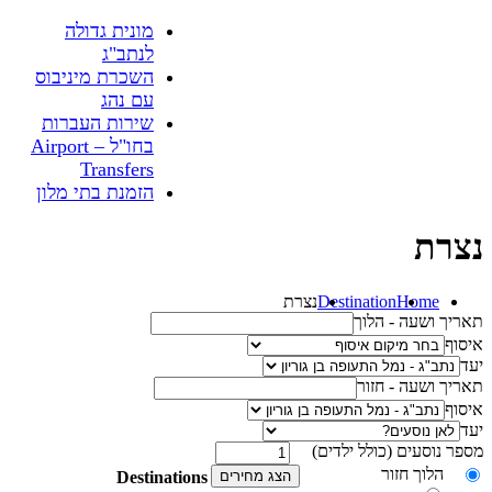
מונית גדולה
לנתב"ג
השכרת מיניבוס
עם נהג
שירות העברות
בחו"ל – Airport
Transfers
הזמנת בתי מלון
נצרת
Home
Destination
נצרת
תאריך ושעה - הלוך
איסוף
יעד
תאריך ושעה - חזור
איסוף
יעד
מספר נוסעים (כולל ילדים)
הלוך חזור
הצג מחירים
Destinations