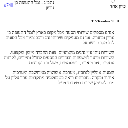
נתב"ג - נמל התעופה בן
₪740
כיוון אחד
גוריון
על TLVTransfers
אנחנו מספקים שירותי הסעה מכל מקום בארץ לנמל התעופה בן
גוריון ובחזרה. אנו גם מעניקים שירותי נהג ורכב צמוד מכל הסוגים
לכל מקום בישראל.
השירות ניתן ע"י נהגים מקצועיים. צוות החברה מיומן ומקצועי.
השירות מיועד למשפחות ובודדים הנוסעים לחו"ל ותיירים, לקוחות
עסקיים, צוותי אוויר, דיפלומטים, משלחות וקבוצות.
הזמנות אונליין לנתב"ג, מערכת אופרציה ממוחשבת ומערכות
איתור ובקרה . חברתינו רואה בטכנולוגיה מתקדמת ערך עליון על
מנת להעניק שירות בטיחותי ויעיל. .