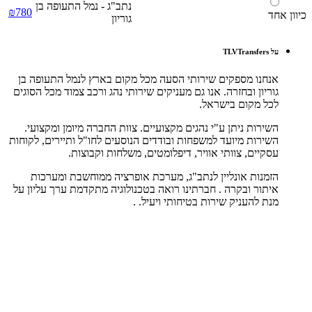
נתב"ג - נמל התעופה בן
₪780
כיוון אחד
גוריון
על TLVTransfers
אנחנו מספקים שירותי הסעה מכל מקום בארץ לנמל התעופה בן
גוריון ובחזרה. אנו גם מעניקים שירותי נהג ורכב צמוד מכל הסוגים
לכל מקום בישראל.
השירות ניתן ע"י נהגים מקצועיים. צוות החברה מיומן ומקצועי.
השירות מיועד למשפחות ובודדים הנוסעים לחו"ל ותיירים, לקוחות
עסקיים, צוותי אוויר, דיפלומטים, משלחות וקבוצות.
הזמנות אונליין לנתב"ג, מערכת אופרציה ממוחשבת ומערכות
איתור ובקרה . חברתינו רואה בטכנולוגיה מתקדמת ערך עליון על
מנת להעניק שירות בטיחותי ויעיל. .