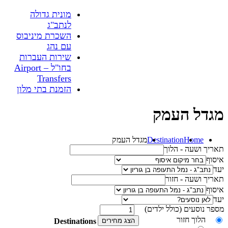
מונית גדולה
לנתב"ג
השכרת מיניבוס
עם נהג
שירות העברות
בחו"ל – Airport
Transfers
הזמנת בתי מלון
מגדל העמק
Home
Destination
מגדל העמק
תאריך ושעה - הלוך
איסוף
יעד
תאריך ושעה - חזור
איסוף
יעד
מספר נוסעים (כולל ילדים)
הלוך חזור
הצג מחירים
Destinations