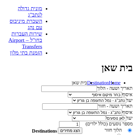
מונית גדולה
לנתב"ג
השכרת מיניבוס
עם נהג
שירות העברות
בחו"ל – Airport
Transfers
הזמנת בתי מלון
בית שאן
Home
Destination
בית שאן
תאריך ושעה - הלוך
איסוף
יעד
תאריך ושעה - חזור
איסוף
יעד
מספר נוסעים (כולל ילדים)
הלוך חזור
הצג מחירים
Destinations