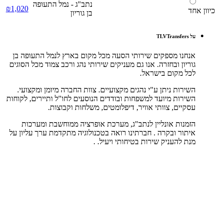
נתב"ג - נמל התעופה
₪1,020
כיוון אחד
בן גוריון
על TLVTransfers
אנחנו מספקים שירותי הסעה מכל מקום בארץ לנמל התעופה בן
גוריון ובחזרה. אנו גם מעניקים שירותי נהג ורכב צמוד מכל הסוגים
לכל מקום בישראל.
השירות ניתן ע"י נהגים מקצועיים. צוות החברה מיומן ומקצועי.
השירות מיועד למשפחות ובודדים הנוסעים לחו"ל ותיירים, לקוחות
עסקיים, צוותי אוויר, דיפלומטים, משלחות וקבוצות.
הזמנות אונליין לנתב"ג, מערכת אופרציה ממוחשבת ומערכות
איתור ובקרה . חברתינו רואה בטכנולוגיה מתקדמת ערך עליון על
מנת להעניק שירות בטיחותי ויעיל. .