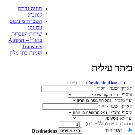
מונית גדולה
לנתב"ג
השכרת מיניבוס
עם נהג
שירות העברות
בחו"ל – Airport
Transfers
הזמנת בתי מלון
ביתר עילית
Home
Destination
ביתר עילית
תאריך ושעה - הלוך
איסוף
יעד
תאריך ושעה - חזור
איסוף
יעד
מספר נוסעים (כולל ילדים)
הלוך חזור
הצג מחירים
Destinations