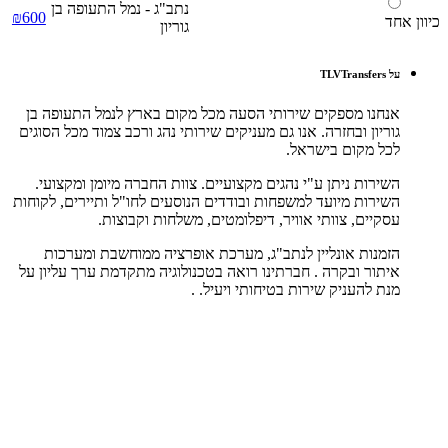
נתב"ג - נמל התעופה בן
₪600
כיוון אחד
גוריון
על TLVTransfers
אנחנו מספקים שירותי הסעה מכל מקום בארץ לנמל התעופה בן
גוריון ובחזרה. אנו גם מעניקים שירותי נהג ורכב צמוד מכל הסוגים
לכל מקום בישראל.
השירות ניתן ע"י נהגים מקצועיים. צוות החברה מיומן ומקצועי.
השירות מיועד למשפחות ובודדים הנוסעים לחו"ל ותיירים, לקוחות
עסקיים, צוותי אוויר, דיפלומטים, משלחות וקבוצות.
הזמנות אונליין לנתב"ג, מערכת אופרציה ממוחשבת ומערכות
איתור ובקרה . חברתינו רואה בטכנולוגיה מתקדמת ערך עליון על
מנת להעניק שירות בטיחותי ויעיל. .