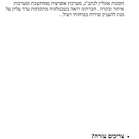
הזמנות אונליין לנתב"ג, מערכת אופרציה ממוחשבת ומערכות
איתור ובקרה . חברתינו רואה בטכנולוגיה מתקדמת ערך עליון על
מנת להעניק שירות בטיחותי ויעיל. .
צריכים עזרה?